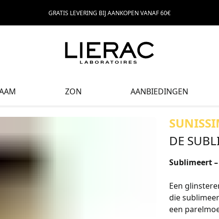
GRATIS LEVERING BIJ AANKOPEN VANAF 60€
HAAM
ZON
AANBIEDINGEN
SUNISSI
DE SUBL
Sublimeert –
Een glinstere
die sublimeer
een parelmoe