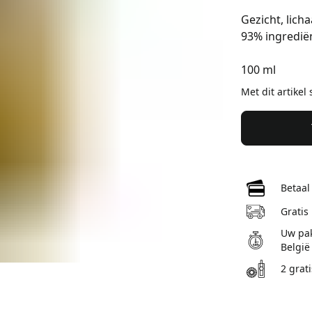
Gezicht, lich
93% ingredië
100 ml
Met dit artikel
Betaal
Gratis
Uw pak
België
2 grat