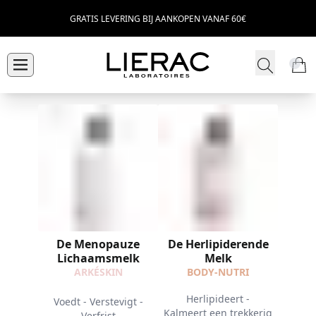
GRATIS LEVERING BIJ AANKOPEN VANAF 60€
De Menopauze
De Herlipiderende
Lichaamsmelk
Melk
ARKÉSKIN
BODY-NUTRI
Herlipideert -
Voedt - Verstevigt -
Kalmeert een trekkerig
Verfrist