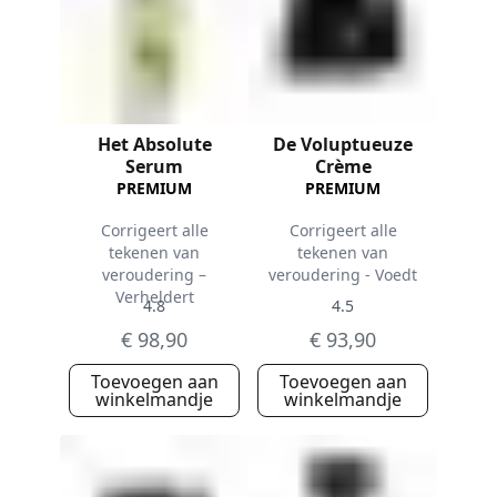
Het Absolute
De Voluptueuze
Serum
Crème
PREMIUM
PREMIUM
Corrigeert alle
Corrigeert alle
tekenen van
tekenen van
veroudering –
veroudering - Voedt
Verheldert
4.8
4.5
€ 98,90
€ 93,90
Toevoegen aan
Toevoegen aan
winkelmandje
winkelmandje