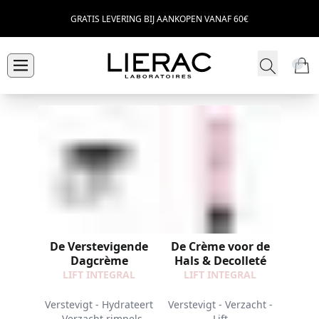
GRATIS LEVERING BIJ AANKOPEN VANAF 60€
De Verstevigende
De Crème voor de
Dagcrème
Hals & Decolleté
LIFT INTEGRAL
LIFT INTEGRAL
Verstevigt - Hydrateert
Verstevigt - Verzacht -
- Verzacht rimpels
Lift